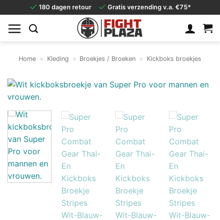
Ga
180 dagen retour
Gratis verzending v.a. €75*
naar
inhoud
Home
»
Kleding
»
Broekjes / Broeken
»
Kickboks broekjes