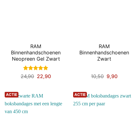
RAM
RAM
Binnenhandschoenen
Binnenhandschoenen
Neopreen Gel Zwart
Zwart
Gewaardeerd
24,90
22,90
10,50
9,90
5
uit 5
ACTIE
ACTIE