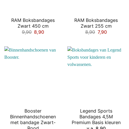
RAM Boksbandages
RAM Boksbandages
Zwart 450 cm
Zwart 255 cm
Oorspronkelijke
Huidige
Oorspronkelij
Huidige
9,90
8,90
8,90
7,90
prijs
prijs
prijs
prijs
was:
is:
was:
is:
€9,90.
€8,90.
€8,90.
€7,90.
Booster
Legend Sports
Binnenhandschoenen
Bandages 4,5M
met bandage Zwart-
Premium Basis kleuren
Rood
v.a.
8,90