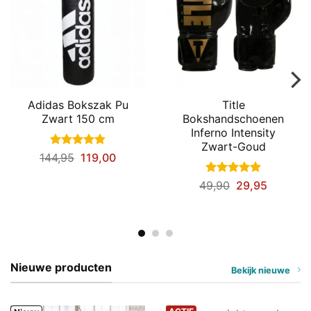
Adidas Bokszak Pu
Title
Zwart 150 cm
Bokshandschoenen
Inferno Intensity
Zwart-Goud
Gewaardeerd
Oorspronkelijke
Huidige
144,95
119,00
4.86
uit 5
prijs
prijs
was:
is:
Gewaardeerd
49,90
29,95
€144,95.
€119,00.
5
uit 5
Nieuwe producten
Bekijk nieuwe