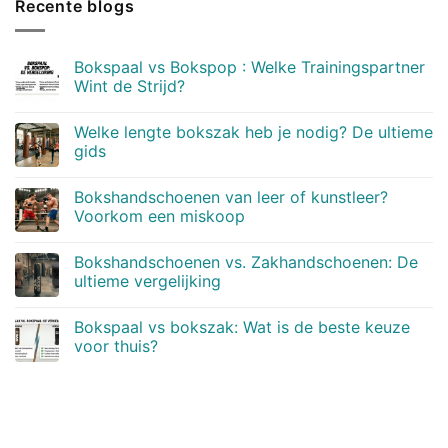
Recente blogs
handschoenen netjes.
Bokspaal vs Bokspop : Welke Trainingspartner
Wint de Strijd?
Geen
reacties
Welke lengte bokszak heb je nodig? De ultieme
op
Bokspaal
gids
vs
Bokspop
Geen
:
reacties
Bokshandschoenen van leer of kunstleer?
Welke
op
Trainingspartner
Welke
Voorkom een miskoop
Wint
lengte
de
bokszak
Geen
Strijd?
heb
reacties
Bokshandschoenen vs. Zakhandschoenen: De
je
op
nodig?
Bokshandschoenen
ultieme vergelijking
De
van
ultieme
leer
Geen
gids
of
reacties
Bokspaal vs bokszak: Wat is de beste keuze
kunstleer?
op
Voorkom
Bokshandschoenen
voor thuis?
een
vs.
miskoop
Zakhandschoenen:
Geen
De
reacties
ultieme
op
vergelijking
Bokspaal
vs
bokszak:
Wat