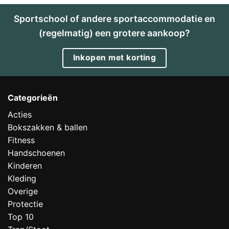
is
de
Sportschool of andere sportaccommodatie en
beste
keuze
voor
(regelmatig) een grotere aankoop?
thuis?
Inkopen met korting
Categorieën
Acties
Bokszakken & ballen
Fitness
Handschoenen
Kinderen
Kleding
Overige
Protectie
Top 10