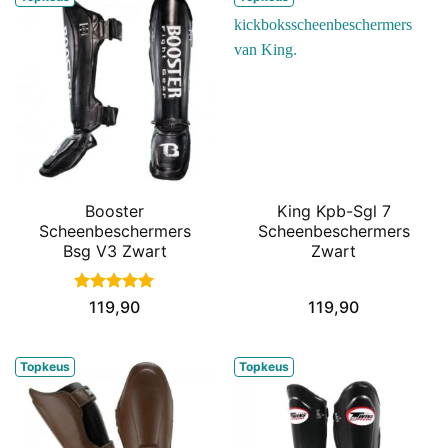
Booster
King Kpb-Sgl 7
Scheenbeschermers
Scheenbeschermers
Bsg V3 Zwart
Zwart
Gewaardeerd
119,90
119,90
5
uit 5
Topkeus
Topkeus