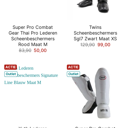
Super Pro Combat
Twins
Gear Thai Pro Lederen
Scheenbeschermers
Scheenbeschermers
Sgl7 Zwart Maat XS
Rood Maat M
Oorspronkelij
Huidige
129,90
99,00
prijs
prijs
Oorspronkelijke
Huidige
83,90
50,00
was:
is:
prijs
prijs
€129,90.
€99,00.
was:
is:
€83,90.
€50,00.
ACTIE
ACTIE
Outlet
Outlet