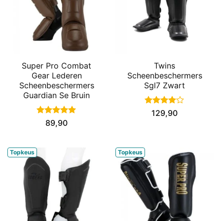
Super Pro Combat
Twins
Gear Lederen
Scheenbeschermers
Scheenbeschermers
Sgl7 Zwart
Guardian Se Bruin
Gewaardeerd
129,90
4
uit 5
Gewaardeerd
89,90
5
uit 5
Topkeus
Topkeus