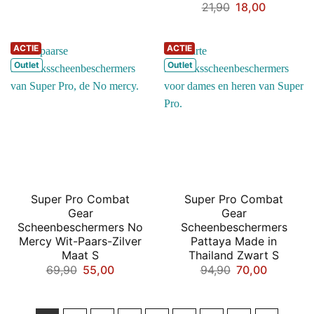
was:
is:
Oorspronkelij
Huidige
21,90
18,00
€79,90.
€60,00.
prijs
prijs
was:
is:
€21,90.
€18,00.
ACTIE
ACTIE
Outlet
Outlet
Super Pro Combat
Super Pro Combat
Gear
Gear
Scheenbeschermers No
Scheenbeschermers
Mercy Wit-Paars-Zilver
Pattaya Made in
Maat S
Thailand Zwart S
Oorspronkelijke
Huidige
Oorspronkelij
Huidige
69,90
55,00
94,90
70,00
prijs
prijs
prijs
prijs
was:
is:
was:
is:
€69,90.
€55,00.
€94,90.
€70,00.