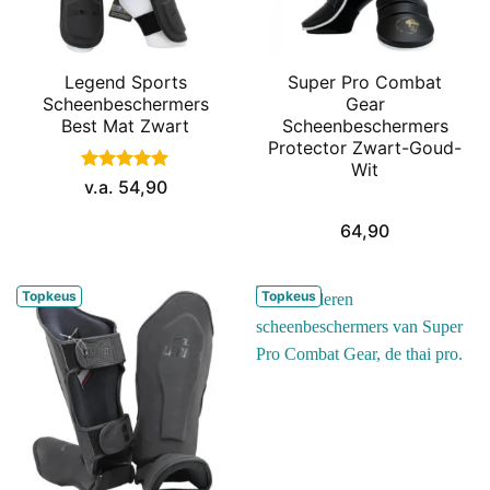
Legend Sports
Super Pro Combat
Scheenbeschermers
Gear
Best Mat Zwart
Scheenbeschermers
Protector Zwart-Goud-
Wit
Gewaardeerd
v.a.
54,90
5
uit 5
64,90
Topkeus
Topkeus