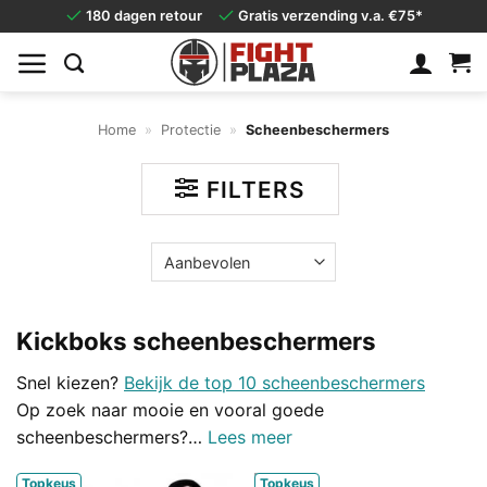
Ga
180 dagen retour
Gratis verzending v.a. €75*
naar
inhoud
Home
»
Protectie
»
Scheenbeschermers
FILTERS
Kickboks scheenbeschermers
Snel kiezen?
Bekijk de top 10 scheenbeschermers
Op zoek naar mooie en vooral goede
scheenbeschermers?
…
Lees meer
Topkeus
Topkeus