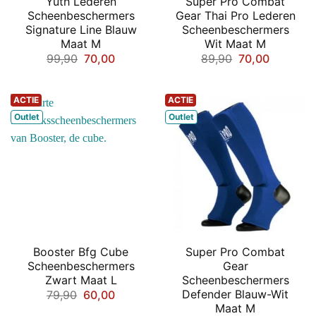
Yuth Lederen
Super Pro Combat
Scheenbeschermers
Gear Thai Pro Lederen
Signature Line Blauw
Scheenbeschermers
Maat M
Wit Maat M
Oorspronkelijke
Huidige
Oorspronkelij
Huidige
99,90
70,00
89,90
70,00
prijs
prijs
prijs
prijs
was:
is:
was:
is:
€99,90.
€70,00.
€89,90.
€70,00.
ACTIE
ACTIE
Outlet
Outlet
Booster Bfg Cube
Super Pro Combat
Scheenbeschermers
Gear
Zwart Maat L
Scheenbeschermers
Defender Blauw-Wit
Oorspronkelijke
Huidige
79,90
60,00
prijs
prijs
Maat M