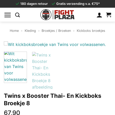
Ga
180 dagen retour
Gratis verzending v.a. €75*
naar
inhoud
Home
»
Kleding
»
Broekjes / Broeken
»
Kickboks broekjes
Twins x Booster Thai- En Kickboks
Broekje 8
67,90