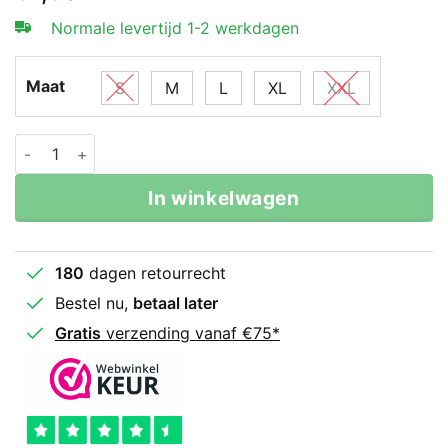
Normale levertijd 1-2 werkdagen
Maat
S
M
L
XL
XXL
Twins x Booster Thai- En Kickboks Broekje 8 aantal
In winkelwagen
180
dagen retourrecht
Bestel nu,
betaal later
Gratis
verzending vanaf €75*