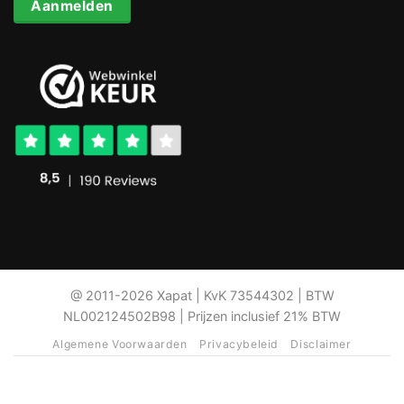
Aanmelden
@ 2011-2026 Xapat | KvK 73544302 | BTW
NL002124502B98 | Prijzen inclusief 21% BTW
Algemene Voorwaarden
Privacybeleid
Disclaimer