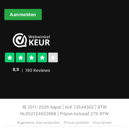
Aanmelden
@ 2011-2026 Xapat | KvK 73544302 | BTW
NL002124502B98 | Prijzen inclusief 21% BTW
Algemene Voorwaarden
Privacybeleid
Disclaimer