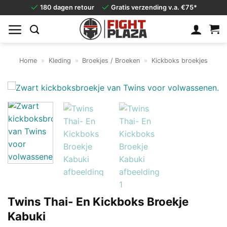
Ga
180 dagen retour
Gratis verzending v.a. €75*
naar
inhoud
Home
»
Kleding
»
Broekjes / Broeken
»
Kickboks broekjes
Twins Thai- En Kickboks Broekje
Kabuki