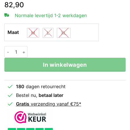
82,90
Normale levertijd 1-2 werkdagen
Maat
M
L
XL
Twins Thai- En Kickboks Broekje Kabuki aantal
In winkelwagen
180
dagen retourrecht
Bestel nu,
betaal later
Gratis
verzending vanaf €75*