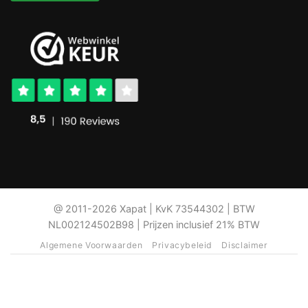
@ 2011-2026 Xapat | KvK 73544302 | BTW
NL002124502B98 | Prijzen inclusief 21% BTW
Algemene Voorwaarden
Privacybeleid
Disclaimer