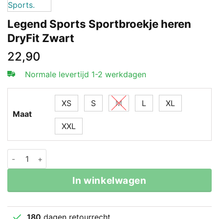
Legend Sports Sportbroekje heren
DryFit Zwart
22,90
Normale levertijd 1-2 werkdagen
XS
S
M
L
XL
Maat
XXL
Legend Sports Sportbroekje heren DryFit Zwart aantal
In winkelwagen
180
dagen retourrecht