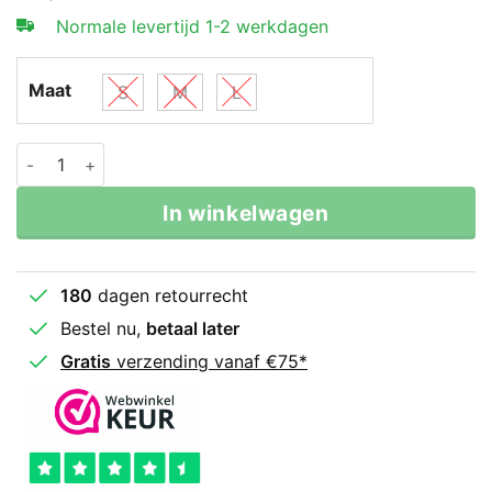
Normale levertijd 1-2 werkdagen
Maat
S
M
L
Legend Sports sport bh blauw mesh aantal
In winkelwagen
180
dagen retourrecht
Bestel nu,
betaal later
Gratis
verzending vanaf €75*