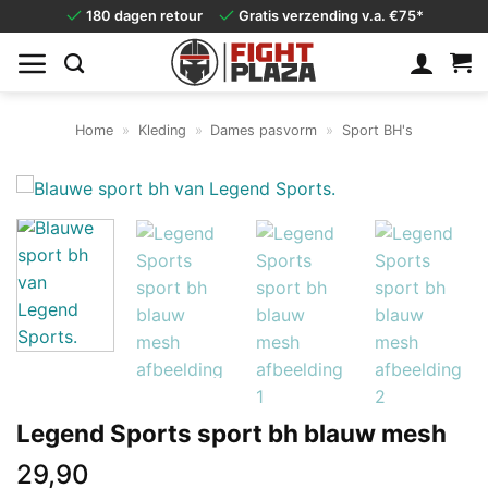
Ga
180 dagen retour
Gratis verzending v.a. €75*
naar
inhoud
Home
»
Kleding
»
Dames pasvorm
»
Sport BH's
Legend Sports sport bh blauw mesh
29,90