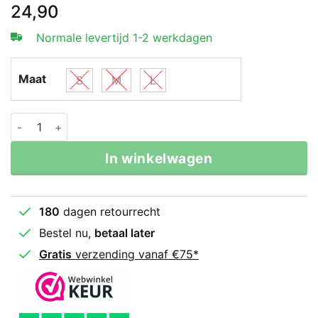
24,90
Normale levertijd 1-2 werkdagen
Maat
S
M
L
Legend Sports DamesTop Black FIT lifestyle aantal
In winkelwagen
180
dagen retourrecht
Bestel nu,
betaal later
Gratis
verzending vanaf €75*