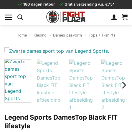
Ga
180 dagen retour
Gratis verzending v.a. €75*
naar
inhoud
Home
»
Kleding
»
Dames pasvorm
»
Tops / T-shirts
Legend Sports DamesTop Black FIT
lifestyle