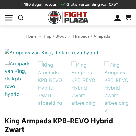
Ga
180 dagen retour
Gratis verzending v.a. €75*
naar
inhoud
Home
»
Trap / Stoot
»
Thaipads / Armpads
King Armpads KPB-REVO Hybrid
Zwart