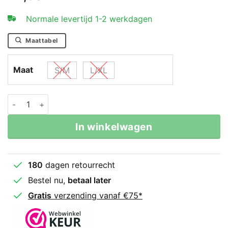
Normale levertijd 1-2 werkdagen
Maattabel
Maat
S/M
L/XL
Everlast Core MMA Handschoenen Zwart-Wit aantal
In winkelwagen
180
dagen retourrecht
Bestel nu,
betaal later
Gratis
verzending vanaf €75*