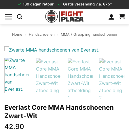
Ga
180 dagen retour
Gratis verzending v.a. €75*
naar
inhoud
Home
»
Handschoenen
»
MMA / Grappling handschoenen
Everlast Core MMA Handschoenen
Zwart-Wit
42,90