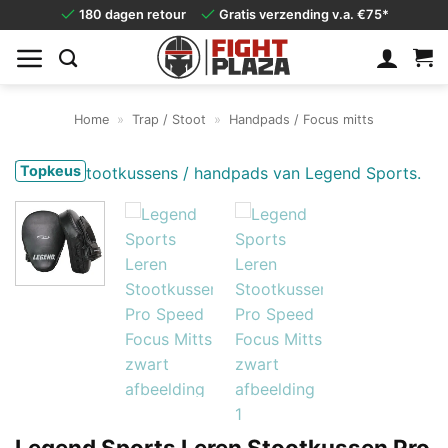
Ga
180 dagen retour
Gratis verzending v.a. €75*
naar
inhoud
Home
»
Trap / Stoot
»
Handpads / Focus mitts
Topkeus
Legend Sports Leren Stootkussen Pro