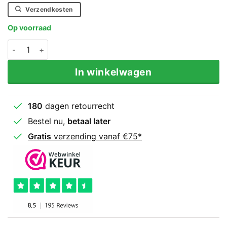
€129,90.
€114,90.
Verzendkosten
Op voorraad
Legend Sports 100 cm Bokszak gevuld PRO LINE aantal
In winkelwagen
180
dagen retourrecht
Bestel nu,
betaal later
Gratis
verzending vanaf €75*