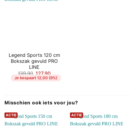
Legend Sports 120 cm
Bokszak gevuld PRO
LINE
Oorspronkelijke
Huidige
139,90
127,90
prijs
prijs
Je bespaart 12,00 (9%)
was:
is:
€139,90.
€127,90.
Misschien ook iets voor jou?
ACTIE
ACTIE