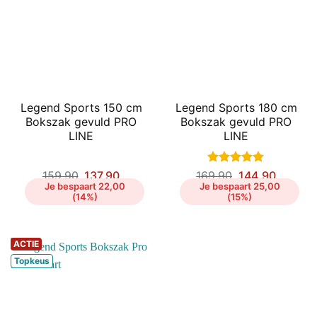
Legend Sports 150 cm
Legend Sports 180 cm
Bokszak gevuld PRO
Bokszak gevuld PRO
LINE
LINE
Oorspronkelijke
Huidige
Gewaardeerd
Oorspronkelij
Huidige
159,90
137,90
169,90
144,90
prijs
prijs
5
uit 5
prijs
prijs
Je bespaart 22,00
Je bespaart 25,00
was:
is:
was:
is:
(14%)
(15%)
€159,90.
€137,90.
€169,90.
€144,9
ACTIE
Topkeus