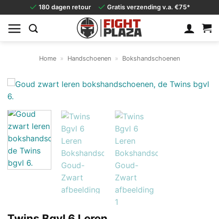
Ga
180 dagen retour
Gratis verzending v.a. €75*
naar
inhoud
Home
»
Handschoenen
»
Bokshandschoenen
Twins Bgvl 6 Leren