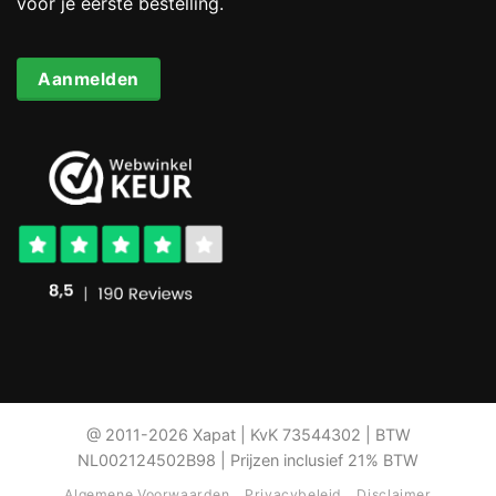
voor je eerste bestelling.
Aanmelden
@ 2011-2026 Xapat | KvK 73544302 | BTW
NL002124502B98 | Prijzen inclusief 21% BTW
Algemene Voorwaarden
Privacybeleid
Disclaimer