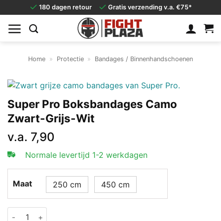
Ga
180 dagen retour
Gratis verzending v.a. €75*
naar
inhoud
Home
»
Protectie
»
Bandages / Binnenhandschoenen
Super Pro Boksbandages Camo
Zwart-Grijs-Wit
v.a.
7,90
Normale levertijd 1-2 werkdagen
Maat
250 cm
450 cm
Super Pro Boksbandages Camo Zwart-Grijs-Wit aantal