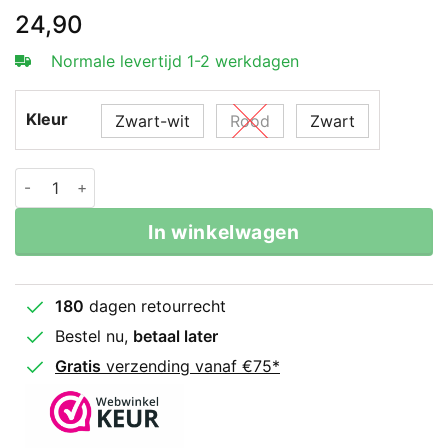
Gewaardeerd
1
24,90
5
op 5
gebaseerd
op
klant
Normale levertijd 1-2 werkdagen
waardering
Kleur
Zwart-wit
Rood
Zwart
Legend Sports Speedball aantal
In winkelwagen
180
dagen retourrecht
Bestel nu,
betaal later
Gratis
verzending vanaf €75*