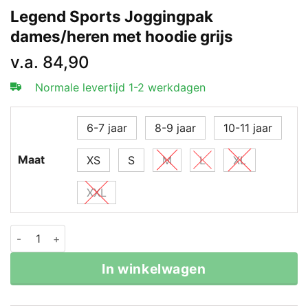
Legend Sports Joggingpak
dames/heren met hoodie grijs
v.a.
84,90
Normale levertijd 1-2 werkdagen
6-7 jaar
8-9 jaar
10-11 jaar
Maat
XS
S
M
L
XL
XXL
Legend Sports Joggingpak dames/heren met hoodie gri
In winkelwagen