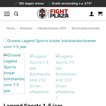
Ga
180 dagen retour
Gratis verzending v.a. €75*
naar
inhoud
Home
»
Kinderen
»
Handschoenen KIDS
»
Bokshandschoenen
Legend Sports 1-5 jaar