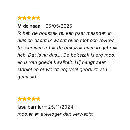
Gewaardeerd
M de haan
–
05/05/2025
5
uit 5
Ik heb de bokszak nu een paar maanden in
huis en dacht ik wacht even met een review
te schrijven tot ik de bokszak even in gebruik
heb. Dat is nu dus…. De bokszak is erg mooi
en is van goede kwaliteit. Hij hangt zeer
stabiel en er wordt erg veel gebruikt van
gemaakt.
Gewaardeerd
Issa barnier
–
25/11/2024
5
uit 5
mooier en stevioger dan verwacht