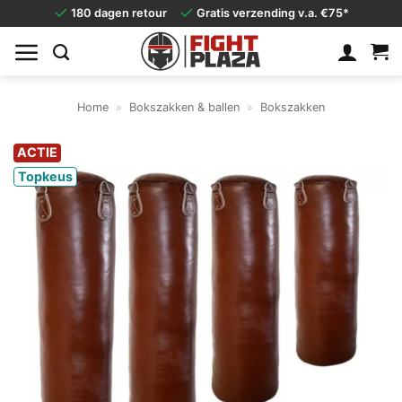
Ga
180 dagen retour
Gratis verzending v.a. €75*
naar
inhoud
Home
»
Bokszakken & ballen
»
Bokszakken
ACTIE
Topkeus