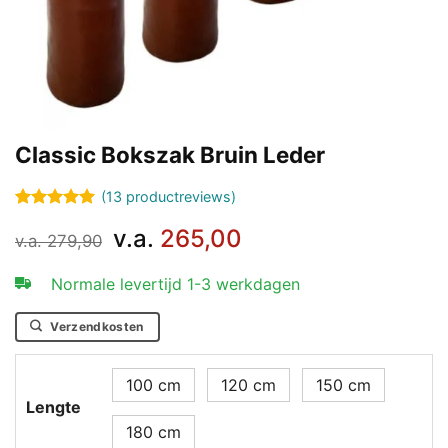
Classic Bokszak Bruin Leder
(
13
productreviews)
Gewaardeerd
13
v.a.
265,00
5
op 5
v.a.
279,90
gebaseerd
op
klant
Normale levertijd 1-3 werkdagen
waarderingen
Verzendkosten
100 cm
120 cm
150 cm
Lengte
180 cm