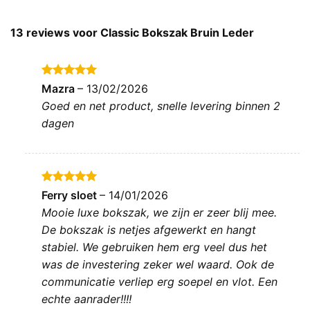
13 reviews voor
Classic Bokszak Bruin Leder
Gewaardeerd
Mazra
–
13/02/2026
5
uit 5
Goed en net product, snelle levering binnen 2
dagen
Gewaardeerd
Ferry sloet
–
14/01/2026
5
uit 5
Mooie luxe bokszak, we zijn er zeer blij mee.
De bokszak is netjes afgewerkt en hangt
stabiel. We gebruiken hem erg veel dus het
was de investering zeker wel waard. Ook de
communicatie verliep erg soepel en vlot. Een
echte aanrader!!!!