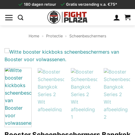
Ga
180 dagen retour
Gratis verzending v.a. €75*
naar
inhoud
Home
»
Protectie
»
Scheenbeschermers
Booster Scheenbeschermers Bangkok