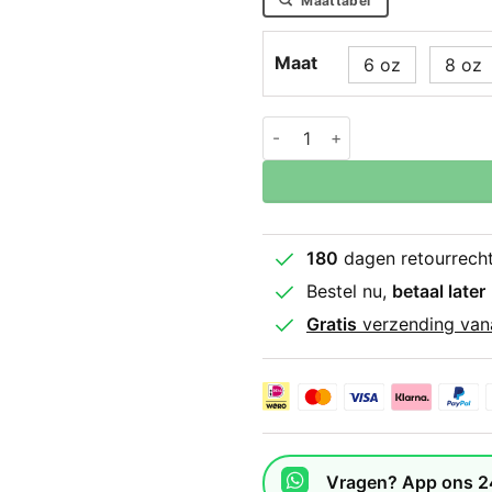
Maattabel
Maat
6 oz
8 oz
Booster Bg Youth Bokshan
180
dagen retourrech
Bestel nu,
betaal later
Gratis
verzending van
Vragen? App ons 2