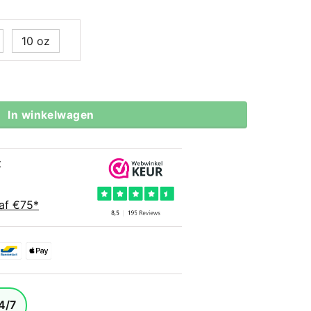
10 oz
dschoenen Marble Zwart-Roze (kids) aantal
In winkelwagen
t
af €75*
4/7