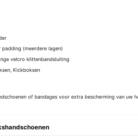
der
er padding (meerdere lagen)
lange velcro klittenbandsluiting
oksen, Kickboksen
ndschoenen of bandages voor extra bescherming van uw h
okshandschoenen