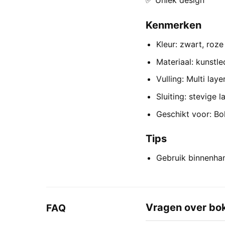
✅ Uniek design
Kenmerken
Kleur: zwart, roze
Materiaal: kunstle
Vulling: Multi lay
Sluiting: stevige 
Geschikt voor: B
Tips
Gebruik binnenha
Vragen over b
FAQ