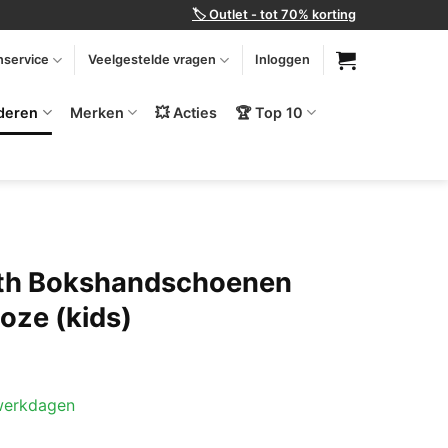
🏷️ Outlet - tot 70% korting
nservice
Veelgestelde vragen
Inloggen
deren
Merken
💥 Acties
🏆 Top 10
uth Bokshandschoenen
oze (kids)
 werkdagen