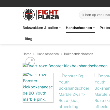
Ga
naar
Zoeken
inhoud
naar:
Bokszakken & ballen
Handschoenen
Prote
Blog
Home
»
Handschoenen
»
Bokshandschoenen