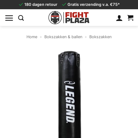
Ga
180 dagen retour
Gratis verzending v.a. €75*
naar
inhoud
Home
»
Bokszakken & ballen
»
Bokszakken