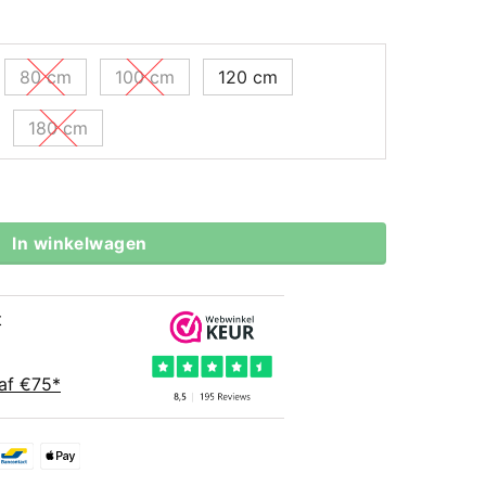
80 cm
100 cm
120 cm
180 cm
tal
In winkelwagen
t
af €75*