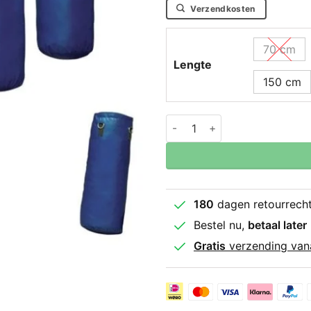
Verzendkosten
70 cm
Lengte
150 cm
Bokszak Classic Blauw aan
180
dagen retourrech
Bestel nu,
betaal later
Gratis
verzending van