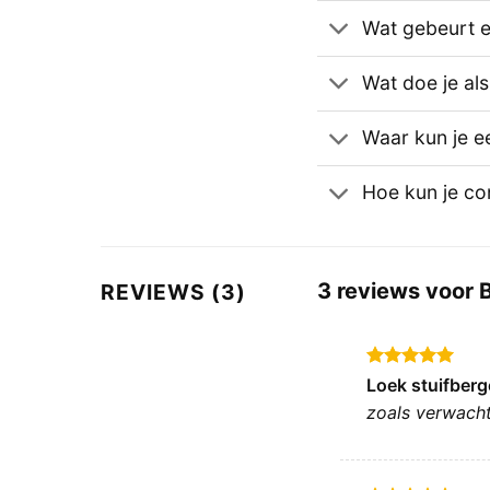
Wat gebeurt er
Wat doe je al
Waar kun je e
Hoe kun je c
3 reviews voor
REVIEWS (3)
Gewaardeerd
Loek stuifber
5
uit 5
zoals verwacht