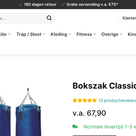
180 dagen retour
Gratis verzending v.a. €75*
Klante
ctie
Trap / Stoot
Kleding
Fitness
Overige
Kin
Bokszak Classi
(
3
productreviews
Gewaardeerd
3
v.a.
67,90
5
op 5
gebaseerd
op
klant
Normale levertijd 1-3
waarderingen