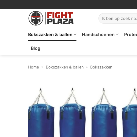
Ga
naar
Zoeken
inhoud
naar:
Bokszakken & ballen
Handschoenen
Prote
Blog
Home
»
Bokszakken & ballen
»
Bokszakken