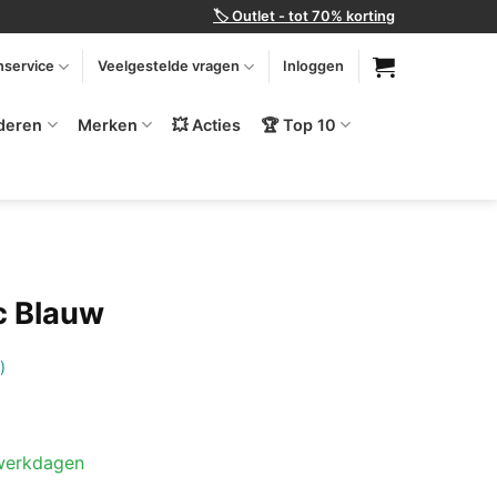
🏷️ Outlet - tot 70% korting
nservice
Veelgestelde vragen
Inloggen
deren
Merken
💥 Acties
🏆 Top 10
c Blauw
)
 werkdagen