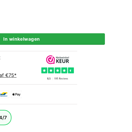
150 cm aantal
In winkelwagen
t
af €75*
4/7