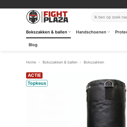
Ga
naar
Zoeken
inhoud
naar:
Bokszakken & ballen
Handschoenen
Prote
Blog
Home
»
Bokszakken & ballen
»
Bokszakken
ACTIE
Topkeus