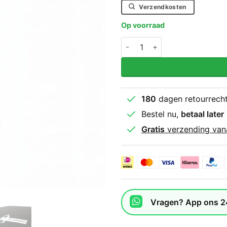
Verzendkosten
Op voorraad
Adidas Bokszak Pu Zwart 
180
dagen retourrech
Bestel nu,
betaal later
Gratis
verzending van
Vragen? App ons 2