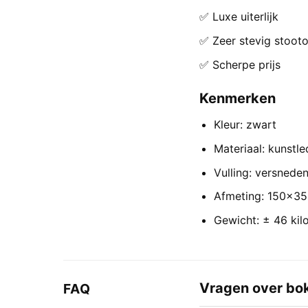
✅ Luxe uiterlijk
✅ Zeer stevig stoot
✅ Scherpe prijs
Kenmerken
Kleur: zwart
Materiaal: kunstle
Vulling: versneden
Afmeting: 150×3
Gewicht: ± 46 kil
Vragen over bo
FAQ