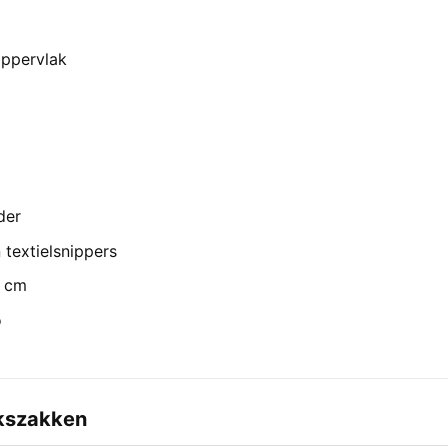
oppervlak
der
 textielsnippers
5 cm
o
kszakken