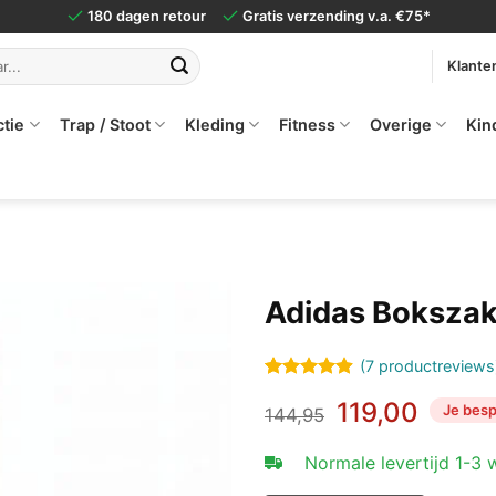
180 dagen retour
Gratis verzending v.a. €75*
Klante
ctie
Trap / Stoot
Kleding
Fitness
Overige
Kin
Adidas Bokszak
(
7
productreviews
Gewaardeerd
7
Oorspronkeli
Huidi
119,00
Je besp
4.86
op 5
144,95
gebaseerd
prijs
prijs
op
klant
was:
is:
Normale levertijd 1-3
waarderingen
€144,95.
€119,