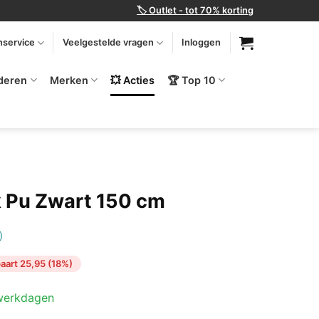
🏷️ Outlet - tot 70% korting
nservice
Veelgestelde vragen
Inloggen
deren
Merken
💥 Acties
🏆 Top 10
 Pu Zwart 150 cm
)
jke
ge
aart 25,95 (18%)
 werkdagen
00.