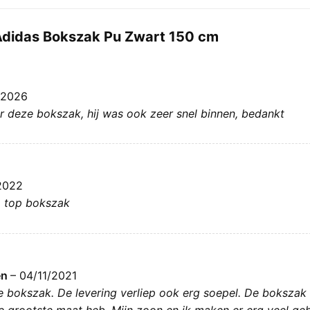
Adidas Bokszak Pu Zwart 150 cm
/2026
or deze bokszak, hij was ook zeer snel binnen, bedankt
2022
g, top bokszak
en
–
04/11/2021
 bokszak. De levering verliep ook erg soepel. De bokszak
e grootste maat heb. Mijn zoon en ik maken er erg veel ge