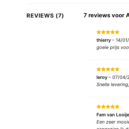
7 reviews voor
REVIEWS (7)
Gewaardeerd
thierry
–
14/01
5
uit 5
goeie prijs vo
Gewaardeerd
leroy
–
07/04/
5
uit 5
Snelle leverin
Gewaardeerd
Fam van Looij
5
uit 5
Een zeer mooie
aangezien ik d