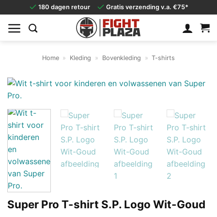
Ga
180 dagen retour
Gratis verzending v.a. €75*
naar
inhoud
Home
»
Kleding
»
Bovenkleding
»
T-shirts
Super Pro T-shirt S.P. Logo Wit-Goud