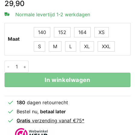
29,90
Normale levertijd 1-2 werkdagen
140
152
164
XS
Maat
S
M
L
XL
XXL
Super Pro T-shirt S.P. Logo Wit-Goud aantal
In winkelwagen
180
dagen retourrecht
Bestel nu,
betaal later
Gratis
verzending vanaf €75*