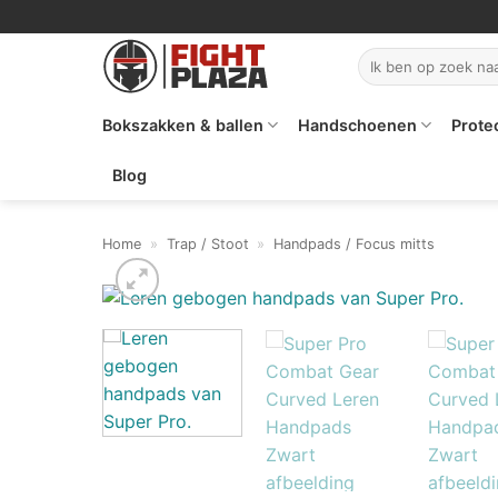
Ga
naar
Zoeken
inhoud
naar:
Bokszakken & ballen
Handschoenen
Prote
Blog
Home
»
Trap / Stoot
»
Handpads / Focus mitts