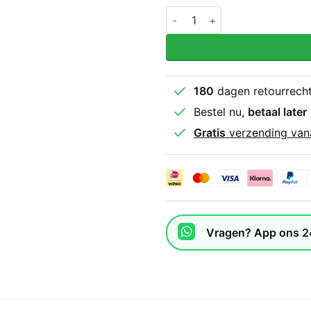
Super Pro Combat Gear Cu
180
dagen retourrech
Bestel nu,
betaal later
Gratis
verzending van
Vragen? App ons 2