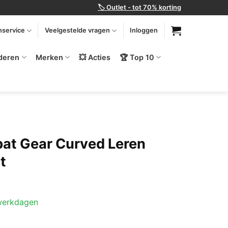
🏷️ Outlet - tot 70% korting
nservice
Veelgestelde vragen
Inloggen
deren
Merken
💥 Acties
🏆 Top 10
at Gear Curved Leren
t
 werkdagen