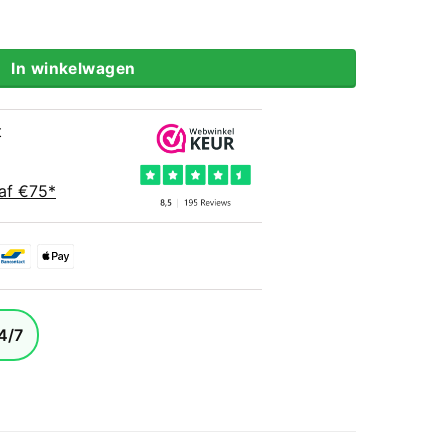
rved Leren Handpads Zwart aantal
In winkelwagen
t
af €75*
4/7