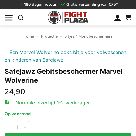
Ga
180 dagen retour
Gratis verzending v.a. €75*
naar
inhoud
Home
»
Protectie
»
Bitjes / Mondbeschermers
Safejawz Gebitsbeschermer Marvel
Wolverine
24,90
Normale levertijd 1-2 werkdagen
Op voorraad
Safejawz Gebitsbeschermer Marvel Wolverine aantal