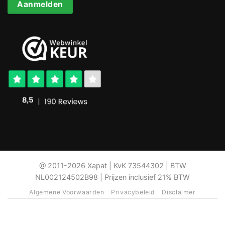
Aanmelden
@ 2011-2026 Xapat | KvK 73544302 | BTW
NL002124502B98 | Prijzen inclusief 21% BTW
Algemene Voorwaarden
Privacybeleid
Disclaimer