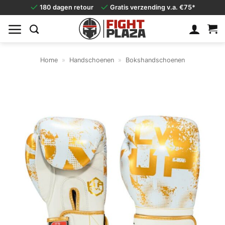
Ga
180 dagen retour
Gratis verzending v.a. €75*
naar
inhoud
Home
»
Handschoenen
»
Bokshandschoenen