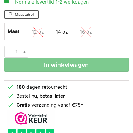
Normale levertijd 1-2 werkdagen
Maattabel
Maat
12 oz
14 oz
16 oz
LVL-UP Bg Stadium 2 Bokshandschoenen Wit-Goud aan
In winkelwagen
180
dagen retourrecht
Bestel nu,
betaal later
Gratis
verzending vanaf €75*