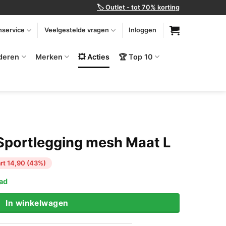
🏷️ Outlet - tot 70% korting
nservice
Veelgestelde vragen
Inloggen
deren
Merken
💥 Acties
🏆 Top 10
Sportlegging mesh Maat L
ke
e
rt 14,90 (43%)
aad
.
In winkelwagen