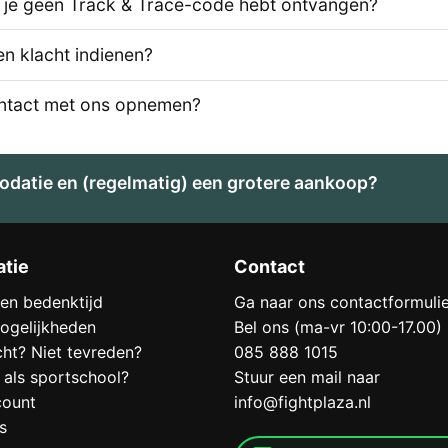
s je geen Track & Trace-code hebt ontvangen?
en klacht indienen?
ontact met ons opnemen?
datie en (regelmatig) een grotere aankoop?
atie
Contact
en bedenktijd
Ga naar ons contactformulie
ogelijkheden
Bel ons (ma-vr 10:00-17.00)
cht? Niet tevreden?
085 888 1015
 als sportschool?
Stuur een mail naar
count
info@fightplaza.nl
s