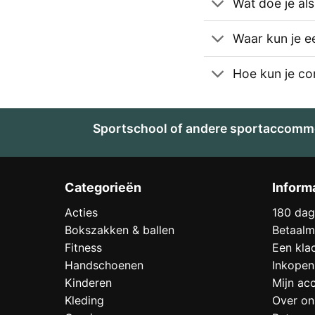
Wat doe je al
Waar kun je e
Hoe kun je c
Sportschool of andere sportaccommo
Categorieën
Inform
Acties
180 dag
Bokszakken & ballen
Betaalm
Fitness
Een kla
Handschoenen
Inkopen
Kinderen
Mijn ac
Kleding
Over on