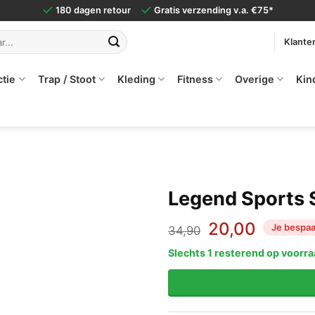
180 dagen retour
Gratis verzending v.a. €75*
Klante
ctie
Trap / Stoot
Kleding
Fitness
Overige
Kin
Legend Sports 
Oorspronkelij
Huidig
20,00
Je bespaa
34,90
prijs
prijs
Slechts 1 resterend op voorr
was:
is:
€34,90.
€20,00