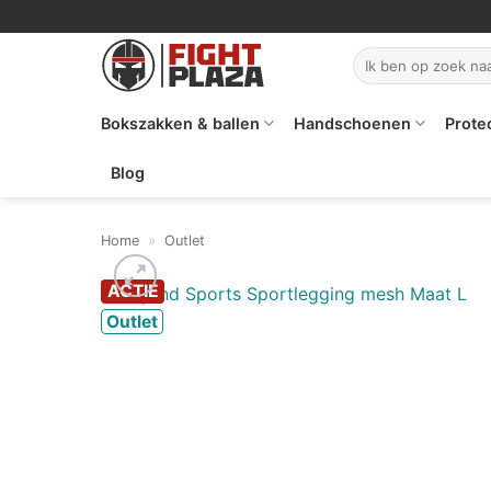
Ga
naar
Zoeken
inhoud
naar:
Bokszakken & ballen
Handschoenen
Prote
Blog
Home
»
Outlet
ACTIE
Outlet