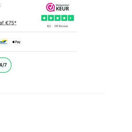
t
af €75*
4/7