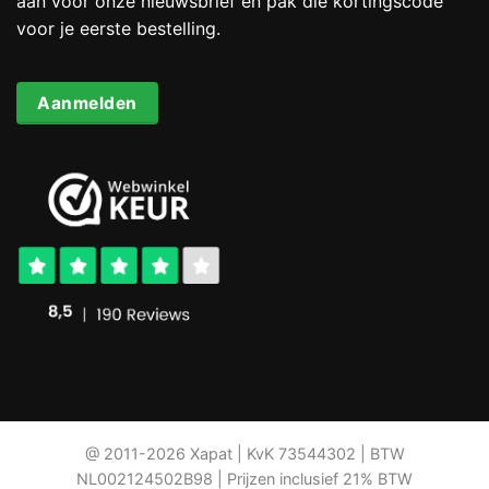
aan voor onze nieuwsbrief en pak die kortingscode
voor je eerste bestelling.
Aanmelden
@ 2011-2026 Xapat | KvK 73544302 | BTW
NL002124502B98 | Prijzen inclusief 21% BTW