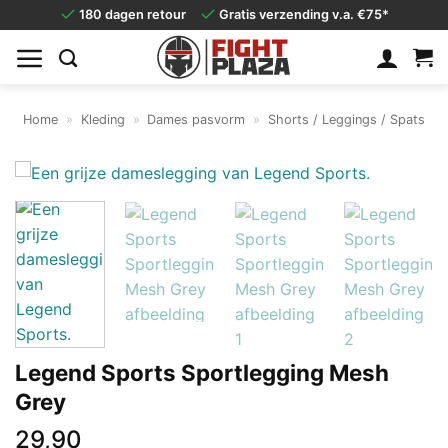
Ga
180 dagen retour
Gratis verzending v.a. €75*
naar
inhoud
Home
»
Kleding
»
Dames pasvorm
»
Shorts / Leggings / Spats
Legend Sports Sportlegging Mesh
Grey
29,90