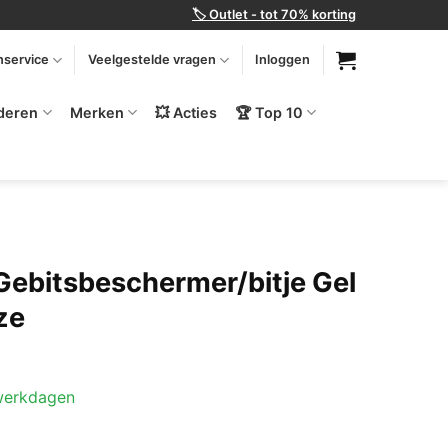
🏷️ Outlet - tot 70% korting
nservice
Veelgestelde vragen
Inloggen
deren
Merken
💥 Acties
🏆 Top 10
Gebitsbeschermer/bitje Gel
ze
 werkdagen