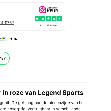
t
af €75*
4/7
 in roze van Legend Sports
ebit. De gel-laag aan de binnenzijde van het
cte absorptie. Verkrijgbaar in verschillende