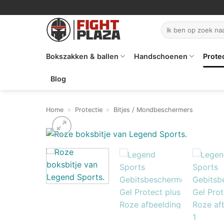
Ga
naar
Zoeken
inhoud
naar:
Bokszakken & ballen
Handschoenen
Prote
Blog
Home
»
Protectie
»
Bitjes / Mondbeschermers