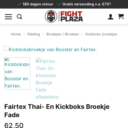
Ga
180 dagen retour
Gratis verzending v.a. €75*
naar
inhoud
Home
»
Kleding
»
Broekjes / Broeken
»
Kickboks broekjes
Fairtex Thai- En Kickboks Broekje
Fade
62,50