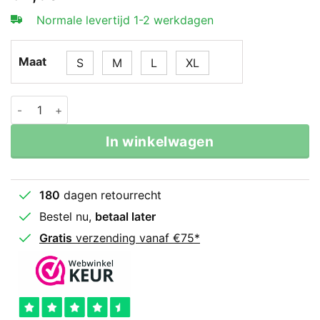
Normale levertijd 1-2 werkdagen
Maat
S
M
L
XL
Fairtex Thai- En Kickboks Broekje Fade aantal
In winkelwagen
180
dagen retourrecht
Bestel nu,
betaal later
Gratis
verzending vanaf €75*