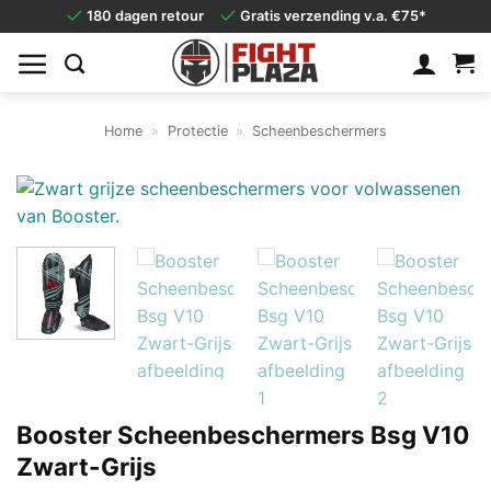
Ga
180 dagen retour
Gratis verzending v.a. €75*
naar
inhoud
Home
»
Protectie
»
Scheenbeschermers
Booster Scheenbeschermers Bsg V10
Zwart-Grijs