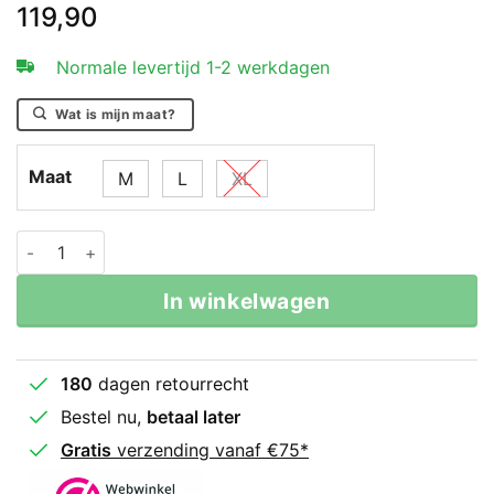
119,90
Normale levertijd 1-2 werkdagen
Wat is mijn maat?
Maat
M
L
XL
Booster Scheenbeschermers Bsg V10 Zwart-Grijs aant
In winkelwagen
180
dagen retourrecht
Bestel nu,
betaal later
Gratis
verzending vanaf €75*