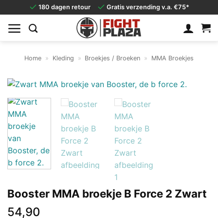
Ga
180 dagen retour
Gratis verzending v.a. €75*
naar
inhoud
Home
»
Kleding
»
Broekjes / Broeken
»
MMA Broekjes
Booster MMA broekje B Force 2 Zwart
54,90