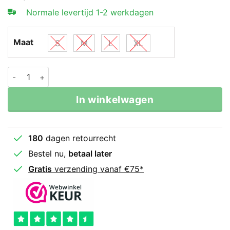
Normale levertijd 1-2 werkdagen
Maat
S
M
L
XL
Booster MMA broekje B Force 2 Zwart aantal
In winkelwagen
180
dagen retourrecht
Bestel nu,
betaal later
Gratis
verzending vanaf €75*